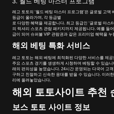
3. 월드 베팅 마스터 프로그램
레고 토토의 ‘월드 베팅 마스터 프로그램’은 글로벌 고액
등급이 올라가며, 각 등급별
로 다양한 혜택을 제공합니다. 최고 등급인 ‘글로벌 마스터’ 
의 럭셔리 스포츠 관람 패키지까지 제공됩니다. 예를 들어,
급이 되어 슈퍼볼 VIP 관람권과 같은 프리미엄 혜택을 누
해외 베팅 특화 서비스
레고 토토는 해외 베팅에 최적화된 다양한 서비스를 제공합
주요 스포츠 경기를 생생하게 시청하며 베팅할 수 있습니다
래의 편의성을 높였습니다. 24시간 운영되는 다국어 고
구하고 친절하고 신속한 응대를 받을 수 있습니다. 이러한
리에 올려놓았습니다.
해외 토토사이트 추천 순
보스 토토 사이트 정보