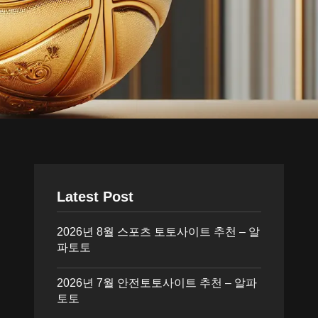
Latest Post
2026년 8월 스포츠 토토사이트 추천 – 알
파토토
2026년 7월 안전토토사이트 추천 – 알파
토토