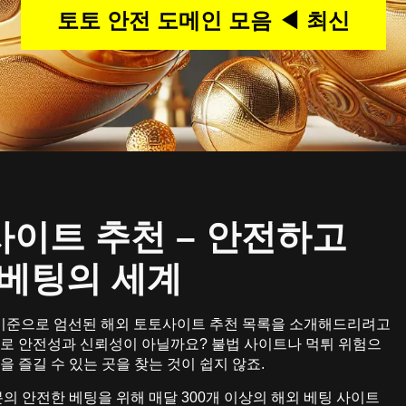
토토 안전 도메인 모음 ◀ 최신
토사이트 추천 – 안전하고
 베팅의 세계
월 기준으로 엄선된 해외 토토사이트 추천 목록을 소개해드리려고
바로 안전성과 신뢰성이 아닐까요? 불법 사이트나 먹튀 위험으
 즐길 수 있는 곳을 찾는 것이 쉽지 않죠.
의 안전한 베팅을 위해 매달 300개 이상의 해외 베팅 사이트