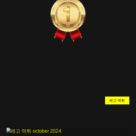
레고 먹튀