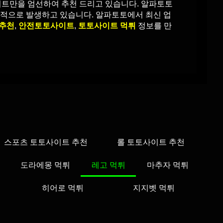
트만을 엄선하여 추천 드리고 있습니다. 알파토토
정기적으로 발생하고 있습니다. 알파토토에서 최신 업
 추천
,
안전토토사이트
,
토토사이트 먹튀
정보를 만
스포츠 토토사이트 추천
롤 토토사이트 추천
도라에몽 먹튀
레고 먹튀
마추자 먹튀
히어로 먹튀
지지벳 먹튀