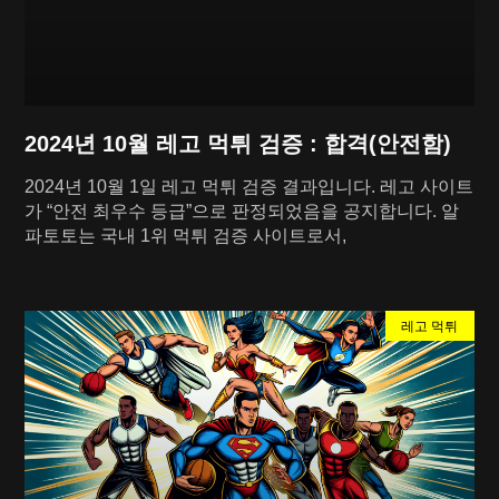
2024년 10월 레고 먹튀 검증 : 합격(안전함)
2024년 10월 1일 레고 먹튀 검증 결과입니다. 레고 사이트
가 “안전 최우수 등급”으로 판정되었음을 공지합니다. 알
파토토는 국내 1위 먹튀 검증 사이트로서,
레고 먹튀