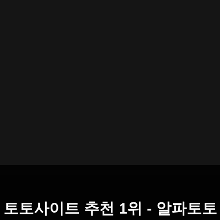
토토사이트 추천 1위 - 알파토토