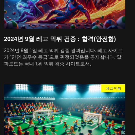
2024년 9월 레고 먹튀 검증 : 합격(안전함)
2024년 9월 1일 레고 먹튀 검증 결과입니다. 레고 사이트
가 “안전 최우수 등급”으로 판정되었음을 공지합니다. 알
파토토는 국내 1위 먹튀 검증 사이트로서,
레고 먹튀