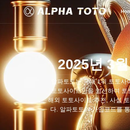
Ho
2025년 
알파토토
는 국내 1위
토토사
토토사이트만을 엄선하여
토
해외 토토사이트 추천
,
사설 
다. 알파토토의 가입코드를 통