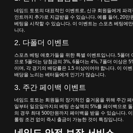
네임드 토토의 대표적인 이벤트로, 신규 회원들에게 파격적
인트까지 추가로 지급받을 수 있습니다. 예를 들어, 20
베팅을 시작할 수 있습니다. 이 이벤트는 스포츠 베팅에만 
니다.
2. 다폴더 이벤트
스포츠 베팅 애호가들을 위한 특별 이벤트입니다. 5폴더 
으로 5폴더는 당첨금의 3%, 6폴더는 4%, 7폴더 이상은
이며, 각 경기의 배당률은 1.5 이상이어야 합니다. 이 이
배당을 노리는 베터들에게 인기가 많습니다.
3. 주간 페이백 이벤트
네임드 토토는 회원들의 장기적인 즐거움을 위해 주간 페
일부터 일요일까지의 베팅 손실액의 5%를 페이백으로 돌려
의 경우 최대 500만원까지 페이백을 받을 수 있습니다. 
롤링 조건 없이 즉시 출금이 가능한 것이 특징입니다.
네임드 안전 보장 서비스