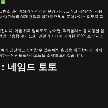
.
최소 3년 이상의 안정적인 운영 기간, 그리고 긍정적인 사용
 사용자들의 실제 경험과 평가를 면밀히 분석하여 신뢰도를 측
니다. 이를 위해 알파토토, 슈어맨, 먹튀폴리스 등 다양한 검
을 적용합니다. 또한, 만일의 사태에 대비한 100% 보상 시스
게 안전하고 신뢰할 수 있는 베팅 환경을 제공합니다. 이제
 자랑하는 안전토토사이트들을 소개해 드리겠습니다.
: 네임드 토토