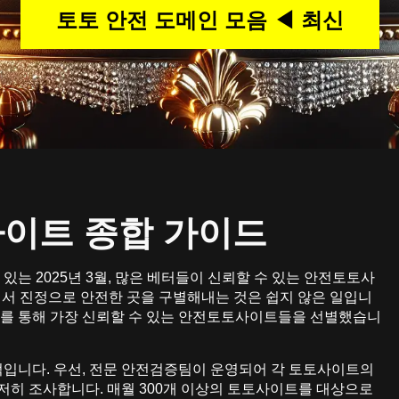
토토 안전 도메인 모음 ◀ 최신
사이트 종합 가이드
있는 2025년 3월, 많은 베터들이 신뢰할 수 있는 안전토토사
서 진정으로 안전한 곳을 구별해내는 것은 쉽지 않은 일입니
가를 통해 가장 신뢰할 수 있는 안전토토사이트들을 선별했습니
입니다. 우선, 전문 안전검증팀이 운영되어 각 토토사이트의
철저히 조사합니다. 매월 300개 이상의 토토사이트를 대상으로