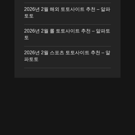
2026년 2월 해외 토토사이트 추천 – 알파
토토
2026년 2월 롤 토토사이트 추천 – 알파토
토
2026년 2월 스포츠 토토사이트 추천 – 알
파토토