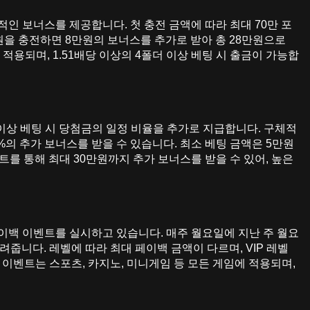
인 보너스를 제공합니다. 첫 충전 금액에 따라 최대 70만 포
만원을 충전하면 8만원의 보너스를 추가로 받아 총 28만원으로
적용되며, 1.51배당 이상의 4폴더 이상 베팅 시 출금이 가능합
이상 베팅 시 당첨금의 일정 비율을 추가로 지급합니다. 구체적
 5%의 추가 보너스를 받을 수 있습니다. 최소 베팅 금액은 5만원
벤트를 통해 최대 30만원까지 추가 보너스를 받을 수 있어, 높은
이백 이벤트를 실시하고 있습니다. 매주 월요일에 지난 주 월요
줍니다. 레벨에 따라 최대 페이백 금액이 다르며, VIP 레벨
이 이벤트는 스포츠, 카지노, 미니게임 등 모든 게임에 적용되며,