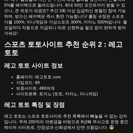
5%를 페이백으로 돌려드립니다. 최대 50만 포인트까지 받을 수 있
으니, 큰 위로가 되겠죠? 주간 3회 이상 입금하신 분들만 참여 가능
하며, 받으신 페이백은 즉시 환전 가능합니다! 롤링 규정은 스포츠
다폴 100%, 미니게임과 가상스포츠 300%, 카지노 500%입니다. 월
요일마다 자동으로 지급되니 따로 신청하실 필요 없이 편하게 받아
가세요!
스포츠 토토사이트 추천 순위 2 : 레고
토토
레고 토토 사이트 정보
홈페이지: 레고토토.com
가입코드: 89
보증사이트: 480여개
사이트분류: 토지노 (토토, 카지노, 미니게임)
레고 토토 특징 및 장점
레고 토토는 스포츠 토토사이트 추천 목록에서 빼놓을 수 없는 강자
입니다. 무려 200억의 자본금을 바탕으로 8년째 무사고로 운영 중인
메이저 사이트로, 안정성과 신뢰성에서 단연 으뜸입니다.