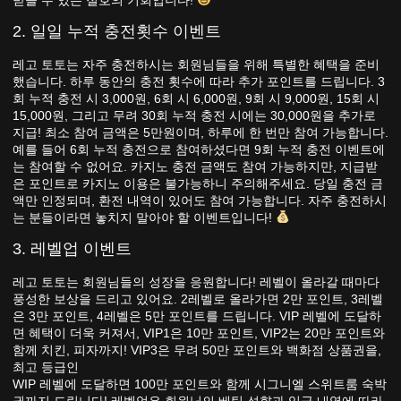
2. 일일 누적 충전횟수 이벤트
레고 토토는 자주 충전하시는 회원님들을 위해 특별한 혜택을 준비
했습니다. 하루 동안의 충전 횟수에 따라 추가 포인트를 드립니다. 3
회 누적 충전 시 3,000원, 6회 시 6,000원, 9회 시 9,000원, 15회 시
15,000원, 그리고 무려 30회 누적 충전 시에는 30,000원을 추가로
지급! 최소 참여 금액은 5만원이며, 하루에 한 번만 참여 가능합니다.
예를 들어 6회 누적 충전으로 참여하셨다면 9회 누적 충전 이벤트에
는 참여할 수 없어요. 카지노 충전 금액도 참여 가능하지만, 지급받
은 포인트로 카지노 이용은 불가능하니 주의해주세요. 당일 충전 금
액만 인정되며, 환전 내역이 있어도 참여 가능합니다. 자주 충전하시
는 분들이라면 놓치지 말아야 할 이벤트입니다!
3. 레벨업 이벤트
레고 토토는 회원님들의 성장을 응원합니다! 레벨이 올라갈 때마다
풍성한 보상을 드리고 있어요. 2레벨로 올라가면 2만 포인트, 3레벨
은 3만 포인트, 4레벨은 5만 포인트를 드립니다. VIP 레벨에 도달하
면 혜택이 더욱 커져서, VIP1은 10만 포인트, VIP2는 20만 포인트와
함께 치킨, 피자까지! VIP3은 무려 50만 포인트와 백화점 상품권을,
최고 등급인
WIP 레벨에 도달하면 100만 포인트와 함께 시그니엘 스위트룸 숙박