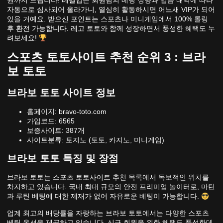
권까지 드립니다! 레벨업은 회원님의 베팅 성향과 입금 내역에 따라
자동으로 심사되어 올라가니, 열심히 활동하시면 어느새 VIP가 되어
있을 거예요. 받으신 포인트는 스포츠나 미니게임에서 100% 롤링
후 환전 가능합니다. 레고 토토와 함께 성장하면서 풍성한 혜택도 누
려보세요!
스포츠 토토사이트 추천 순위 3 : 브라
보 토토
브라보 토토 사이트 정보
홈페이지: bravo-toto.com
가입코드: 6565
보증사이트: 387개
사이트분류: 토지노 (토토, 카지노, 미니게임)
브라보 토토 특징 및 장점
브라보 토토는 스포츠 토토사이트 추천 목록에서 독보적인 위치를
차지하고 있습니다. 국내 최대 규모의 안전 프리미엄 놀이터로, 마틴
과 루틴 베팅에 대한 제재가 없어 자유로운 베팅이 가능합니다.
업계 최고의 배당률을 자랑하는 브라보 토토에서는 다양한 스포츠
베팅 옵션을 제공하고 있습니다. 신규 회원을 위한 혜택도 풍성한데