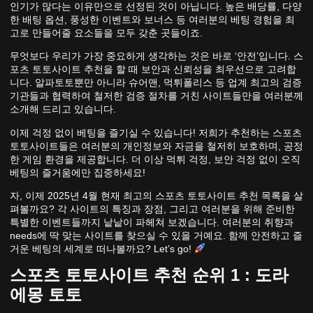
인기가 많다는 이유만으로 선정된 것이 아닙니다. 높은 배당률, 다양
한 배팅 옵션, 풍성한 이벤트와 보너스 등 여러분의 베팅 경험을 최
고로 만들어줄 요소들을 모두 갖춘 곳들이죠.
무엇보다 우리가 가장 중요하게 생각하는 것은 바로 ‘안전’입니다. 스
포츠 토토사이트 추천을 할 때 보안과 신뢰성을 최우선으로 고려합
니다. 알파토토뿐만 아니라 슈어맨, 먹튀폴리스 등 업계 최고의 검증
기관들과 협력하여 철저한 검증 절차를 거친 사이트들만을 여러분께
소개해 드리고 있습니다.
이제 걱정 없이 베팅을 즐기실 수 있습니다! 저희가 추천하는 스포츠
토토사이트들은 여러분의 개인정보와 자금을 철저히 보호하며, 공정
한 게임 환경을 제공합니다. 더 이상 먹튀 걱정, 보안 걱정 없이 오직
베팅의 즐거움에만 집중하세요!
자, 이제 2025년 4월 현재 최고의 스포츠 토토사이트 추천 목록을 살
펴볼까요? 각 사이트의 특징과 장점, 그리고 여러분을 위해 준비한
특별한 이벤트들까지 낱낱이 파헤쳐 보겠습니다. 여러분의 취향과
needs에 딱 맞는 사이트를 찾으실 수 있을 거예요. 함께 안전하고 즐
거운 베팅의 세계로 떠나볼까요? Let’s go!
스포츠 토토사이트 추천 순위 1 : 도라
에몽 토토