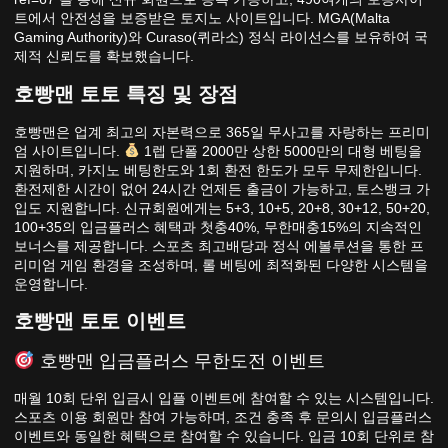
트에서 안전성을 보증받은 토지노 사이트입니다. MGA(Malta
Gaming Authority)와 Curaso(퀴라소) 정식 라이선스를 보유하여 국
제적 신뢰도를 확보했습니다.
호빵맨 토토 특징 및 장점
호빵맨은 업계 최고의 자본력으로 365일 무사고를 자랑하는 프리미
엄 사이트입니다.
1렙 단폴 2000만 상한 5000만의 대형 베팅을
지원하며, 카지노 베팅한도와 1회 환전 한도가 모두 무제한입니다.
환전제한 시간이 없어 24시간 언제든 출금이 가능하고, 토스뱅크 가
입도 지원합니다. 신규회원에게는 5+3, 10+5, 20+8, 30+12, 50+20,
100+35의 입금플러스 혜택과 첫충40%, 무한매충15%의 지속적인
보너스를 제공합니다. 스포츠 최고배당과 정식 에볼루션을 통한 프
리미엄 게임 환경을 조성하며, 롤 베팅에 최적화된 다양한 시스템을
운영합니다.
호빵맨 토토 이벤트
호빵맨 입금플러스 무한도전 이벤트
매월 10회 단위 입금시 입플 이벤트에 참여할 수 있는 시스템입니다.
스포츠 이용 회원만 참여 가능하며, 조건 충족 후 문의시 입금플러스
이벤트와 동일한 혜택으로 참여할 수 있습니다. 입금 10회 단위로 참