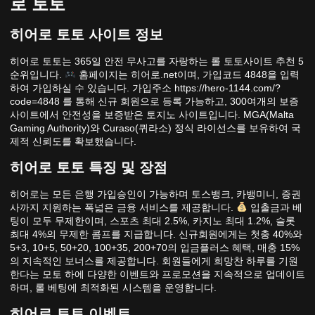
로 토토
히어로 토토 사이트 정보
히어로 토토는 365일 안전 무사고를 자랑하는 롤 토토사이트 추천 5
순위입니다.
홈페이지는 히어로.net이며, 가입코드 4848을 입력
하여 가입하실 수 있습니다. 가입주소 https://hero-1144.com/?
code=4848 를 통해 신규 회원으로 등록 가능하고, 300여개의 보증
사이트에서 안전성을 보증받은 토지노 사이트입니다. MGA(Malta
Gaming Authority)와 Curaso(퀴라소) 정식 라이선스를 보유하여 국
제적 신뢰도를 확보했습니다.
히어로 토토 특징 및 장점
히어로는 모든 은행 가입승인이 가능하며 토스뱅크, 카뱅미니, 증권
사까지 지원하는 폭넓은 금융 서비스를 제공합니다.
입출금과 베
팅이 모두 무제한이며, 스포츠 최대 2.5%, 카지노 최대 1.2%, 슬롯
최대 4%의 무제한 콤프를 지급합니다. 신규회원에게는 첫충 40%와
5+3, 10+5, 50+20, 100+35, 200+70의 입금플러스 혜택, 매충 15%
의 지속적인 보너스를 제공합니다. 회원들에게 희망찬 하루를 기원
한다는 모토 하에 다양한 이벤트와 프로모션을 지속적으로 업데이트
하며, 롤 베팅에 최적화된 시스템을 운영합니다.
히어로 토토 이벤트