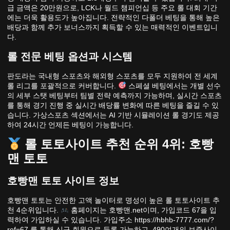
급 금액은 20만원으로, LCK나 월드 챔피언십 등 주요 롤 대회 기간
에는 더욱 활용도가 높아집니다. 전략적인 다폴더 베팅을 통해 높은
배당과 함께 추가 보너스까지 획득할 수 있는 매력적인 이벤트입니
다.
롤 전문 베팅 옵션과 시스템
판도라는 국내형 스포츠와 해외형 스포츠를 모두 지원하여 전 세계
롤 리그를 포괄적으로 커버합니다.
스페셜 베팅에서는 개별 선수
의 세부 스탯 베팅부터 팀별 전략 예측까지 가능하며, 실시간 스포츠
를 통해 경기 진행 중 실시간 배당률 변화에 따른 베팅을 즐길 수 있
습니다. 가상스포츠 섹션에서는 AI 기반 시뮬레이션 롤 경기도 제공
하여 24시간 언제든 베팅이 가능합니다.
롤 토토사이트 추천 순위 4위: 호빵
맨 토토
호빵맨 토토 사이트 정보
호빵맨 토토는 안전한 고액 놀이터로 명성이 높은 롤 토토사이트 추
천 4순위입니다.
홈페이지는 호빵맨.net이며, 가입코드 67을 입
력하여 가입하실 수 있습니다. 가입주소 https://hbhb-7777.com/?
ref=67 를 통해 신규 회원으로 등록 가능하고, 490여개의 보증사이