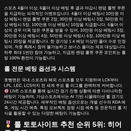
스포츠 4폴더 이상, 6폴더 이상 베팅 후 결과 마감시 랜덤 룰렛 쿠폰
을 지급하는 파격적인 이벤트입니다. 4폴더 이상 베팅시 10만원 이
상 베팅시 랜덤 룰렛 쿠폰 2장, 30만원 이상 베팅시 3장, 50만원 이
상 베팅시 5장, 100만원 이상 베팅시 10장을 지급합니다. 6폴더 이
상의 경우 더욱 많은 쿠폰을 받을 수 있어, 10만원 이상 베팅시 3장,
30만원 이상 베팅시 4장, 50만원 이상 베팅시 6장, 100만원 이상 베
팅시 20장을 제공합니다. 한 경기당 1.4 배당 이상만 폴더 수로 인정
되며, 적중 특례시 참여 불가능하고 보너스 폴더는 제외 대상입니다.
하루 최대 1번만 참여 가능하고, 지급된 랜덤 룰렛 쿠폰 포인트는 롤
링 100% 환전이 가능합니다.
롤 전문 베팅 옵션과 시스템
호빵맨은 국내 스포츠와 해외 스포츠를 모두 지원하여 LCK부터
LPL, LEC, LCS까지 전 세계 주요 롤 리그를 완벽하게 커버합니다.
LIVE 스포츠를 통해 실시간 경기 진행 상황에 따른 다이나믹한
베팅이 가능하며, 가상스포츠에서는 AI 기반 시뮬레이션 롤 경기도
24시간 제공합니다. 세부적인 베팅 옵션으로는 개별 선수의 KDA 예
측, 게임 시간 예측, 특정 오브젝트 점령 시점 예측 등 전문적인 롤 지
식을 활용할 수 있는 다양한 베팅이 가능합니다.
롤 토토사이트 추천 순위 5위: 히어