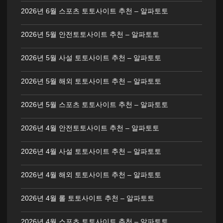
2026년 6월 스포츠 토토사이트 추천 – 알파토토
2026년 5월 안전토토사이트 추천 – 알파토토
2026년 5월 사설 토토사이트 추천 – 알파토토
2026년 5월 해외 토토사이트 추천 – 알파토토
2026년 5월 스포츠 토토사이트 추천 – 알파토토
2026년 4월 안전토토사이트 추천 – 알파토토
2026년 4월 사설 토토사이트 추천 – 알파토토
2026년 4월 해외 토토사이트 추천 – 알파토토
2026년 4월 롤 토토사이트 추천 – 알파토토
2026년 4월 스포츠 토토사이트 추천 – 알파토토