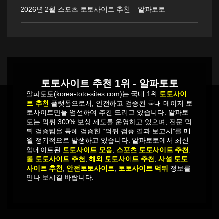
2026년 2월 스포츠 토토사이트 추천 – 알파토토
토토사이트 추천 1위 - 알파토토
알파토토(korea-toto-sites.com)는 국내 1위
토토사이
트 추천
플랫폼으로서, 안전하고 검증된 국내 메이저 토
토사이트만을 엄선하여 추천 드리고 있습니다. 알파토
토는 먹튀 300% 보상 제도를 운영하고 있으며, 전문 먹
튀 검증팀을 통해 검증한 “먹튀 검증 결과 보고서”를 매
월 정기적으로 발생하고 있습니다. 알파토토에서 최신
업데이트된
토토사이트 모음
,
스포츠 토토사이트 추천
,
롤 토토사이트 추천
,
해외 토토사이트 추천
,
사설 토토
사이트 추천
,
안전토토사이트
,
토토사이트 먹튀
정보를
만나 보시길 바랍니다.