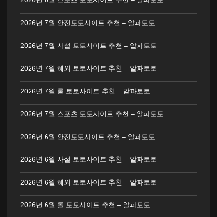
2026년 8월 스포츠 토토사이트 추천 – 알파토토
2026년 7월 안전토토사이트 추천 – 알파토토
2026년 7월 사설 토토사이트 추천 – 알파토토
2026년 7월 해외 토토사이트 추천 – 알파토토
2026년 7월 롤 토토사이트 추천 – 알파토토
2026년 7월 스포츠 토토사이트 추천 – 알파토토
2026년 6월 안전토토사이트 추천 – 알파토토
2026년 6월 사설 토토사이트 추천 – 알파토토
2026년 6월 해외 토토사이트 추천 – 알파토토
2026년 6월 롤 토토사이트 추천 – 알파토토