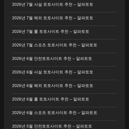
2026년 7월 사설 토토사이트 추천 – 알파토토
2026년 7월 해외 토토사이트 추천 – 알파토토
2026년 7월 롤 토토사이트 추천 – 알파토토
2026년 7월 스포츠 토토사이트 추천 – 알파토토
2026년 6월 안전토토사이트 추천 – 알파토토
2026년 6월 사설 토토사이트 추천 – 알파토토
2026년 6월 해외 토토사이트 추천 – 알파토토
2026년 6월 롤 토토사이트 추천 – 알파토토
2026년 6월 스포츠 토토사이트 추천 – 알파토토
2026년 5월 안전토토사이트 추천 – 알파토토