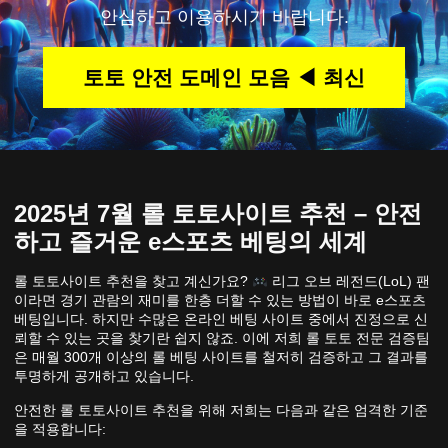
안심하고 이용하시기 바랍니다.
토토 안전 도메인 모음 ◀ 최신
2025년 7월 롤 토토사이트 추천 – 안전
하고 즐거운 e스포츠 베팅의 세계
롤 토토사이트 추천을 찾고 계신가요?
리그 오브 레전드(LoL) 팬
이라면 경기 관람의 재미를 한층 더할 수 있는 방법이 바로 e스포츠
베팅입니다. 하지만 수많은 온라인 베팅 사이트 중에서 진정으로 신
뢰할 수 있는 곳을 찾기란 쉽지 않죠. 이에 저희 롤 토토 전문 검증팀
은 매월 300개 이상의 롤 베팅 사이트를 철저히 검증하고 그 결과를
투명하게 공개하고 있습니다.
안전한 롤 토토사이트 추천을 위해 저희는 다음과 같은 엄격한 기준
을 적용합니다: