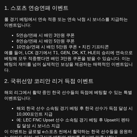
1. 스포츠 연승연패 이벤트
롤 경기 베팅에서 연속 적중 또는 연속 낙첨 시 보너스를 지급하는
이벤트입니다:
5연승/연패 시 배민 3만원 쿠폰
8연승/연패 시 배민 5만원 쿠폰
10연승/연패 시 배민 5만원 쿠폰 + 치킨 기프티콘
예를 들어, LCK 경기에서 T1, GEN, DK, KT, HLE의 승리에 연속으로
베팅해 모두 적중했다면 배민 3만원 쿠폰을 받을 수 있습니다. 이는
베팅의 재미를 넘어 실제적인 보상을 제공하는 매력적인 이벤트입니
다.
2. 국위선양 코리안 리거 득점 이벤트
해외 리그에서 활약 중인 한국 선수들의 득점에 베팅할 수 있는 특별
이벤트입니다:
해외 한국 선수 소속팀 경기 베팅 후 한국 선수가 득점 달성 시
10,000포인트 지급
예: LEC FNC Upset 선수 소속팀 경기 베팅 후 Upset이 펜타
킬 달성 시 보너스 지급
이 이벤트는 글로벌 e스포츠 씬에서 활약하는 한국 선수들을 응원하