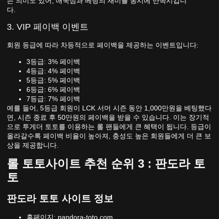
는 의미도 있어, 애국심과 베팅의 재미를 동시에 만족시킵니
다.
3. VIP 페이백 이벤트
회원 등급에 따라 차등적으로 페이백을 제공하는 이벤트입니다:
3등급: 3% 페이백
4등급: 4% 페이백
5등급: 5% 페이백
6등급: 6% 페이백
7등급: 7% 페이백
예를 들어, 5등급 회원이 LCK 서머 시즌 동안 1,000만원을 베팅했다
면, 시즌 종료 후 50만원의 페이백을 받을 수 있습니다. 이는 장기적
으로 투게더 토토를 이용하는 롤 팬들에게 큰 혜택이 됩니다. 등급이
올라갈수록 페이백 비율이 높아져, 충성도 높은 회원들에게 더 큰 보
상을 제공합니다.
롤 토토사이트 추천 순위 3 : 판도라 토
토
판도라 토토 사이트 정보
홈페이지: pandora-toto.com