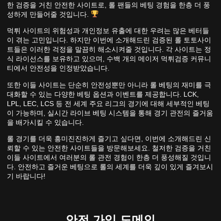
한 검증을 거친 안전한 사이트로, 롤 팬들의 베팅 경험을 한층 더 풍
성하게 만들어줄 것입니다.
먹튀 사이트의 위험성과 개인정보 유출에 대한 우려는 많은 베터들
이 겪는 고민입니다. 하지만 이번에 소개해드린 검증된 롤 토토사이
트들은 이러한 걱정을 말끔히 해소시켜줄 것입니다. 각 사이트는 정
식 라이선스를 보유하고 있으며, 수백 개의 메이저 먹튀검증 커뮤니
티에서 안전성을 인정받았습니다.
또한 이들 사이트는 단순히 안전성뿐만 아니라 롤 베팅의 재미를 극
대화할 수 있는 다양한 베팅 옵션과 이벤트를 제공합니다. LCK,
LPL, LEC, LCS 등 전 세계 주요 리그의 경기에 대해 세부적인 베팅
이 가능하며, 실시간 라이브 베팅 시스템을 통해 경기 관전의 즐거움
을 배가시킬 수 있습니다.
롤 경기를 더욱 흥미진진하게 즐기고 싶다면, 이번에 소개해드린 신
뢰할 수 있는 안전한 사이트들을 방문해보세요. 철저한 검증을 거친
이들 사이트에서 여러분의 롤 관전 경험이 한층 더 풍성해질 것입니
다. 안전하고 즐거운 베팅으로 롤의 세계를 더욱 깊이 있게 즐겨보시
기 바랍니다!
안전 가입 도메인