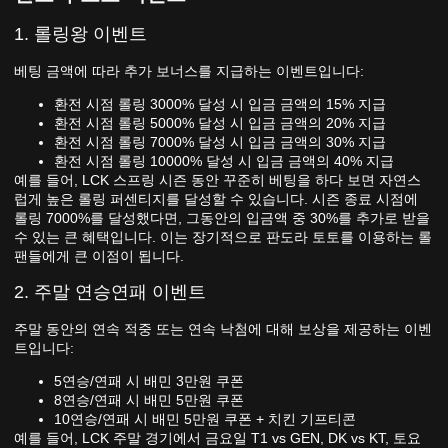
1. 롤링왕 이벤트
베팅 금액에 따라 추가 보너스를 지급하는 이벤트입니다:
환전 시점 롤링 3000% 달성 시 입금 금액의 15% 지급
환전 시점 롤링 5000% 달성 시 입금 금액의 20% 지급
환전 시점 롤링 7000% 달성 시 입금 금액의 30% 지급
환전 시점 롤링 10000% 달성 시 입금 금액의 40% 지급
예를 들어, LCK 스프링 시즌 동안 꾸준히 베팅을 하다 보면 자연스
럽게 높은 롤링 퍼센티지를 달성할 수 있습니다. 시즌 종료 시점에
롤링 7000%를 달성했다면, 그동안의 입금액 중 30%를 추가로 받을
수 있는 큰 혜택입니다. 이는 장기적으로 판도라 토토를 이용하는 롤
팬들에게 큰 이점이 됩니다.
2. 주말 연승연패 이벤트
주말 동안의 연속 적중 또는 연속 낙첨에 대해 보상을 제공하는 이벤
트입니다:
5연승/연패 시 배민 3만원 쿠폰
8연승/연패 시 배민 5만원 쿠폰
10연승/연패 시 배민 5만원 쿠폰 + 치킨 기프티콘
예를 들어, LCK 주말 경기에서 금요일 T1 vs GEN, DK vs KT, 토요