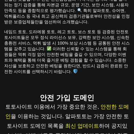
되는 정기 검증을 통해 자본금 규모, 운영 기간, 보안 시스템, 사용자
만족도 등을 종합적으로 평가했습니다.
특히 알파토토, 슈어맨,
먹튀폴리스 등 국내 최고 공신력의 검증기관들로부터 안전성을 인정
받은 보증업체들만을 엄선하여 소개했습니다.
네임드 토토, 도라에몽 토토, 레고 토토, 보스 토토 등 검증된 안전토
토사이트들은 모두 정식 라이선스 보유, 강력한 보안 시스템, 신속한
충환전 서비스, 먹튀 발생 시 100% 보상 시스템 등 공통된 안전 시스
템을 갖추고 있습니다.
이러한 신뢰할 수 있는 시스템을 통해 회
원들은 먹튀 걱정 없이 안전한 베팅을 즐길 수 있으며, 다양한 이벤
트와 혜택을 통해 더욱 즐거운 베팅 경험을 할 수 있습니다. 소중한
자산을 보호하고 안전한 베팅을 원한다면, 반드시 검증이 완료된 안
전한 사이트를 선택하시기 바랍니다.
안전 가입 도메인
토토사이트 이용에서 가장 중요한 것은,
안전한 도메
인
을 이용하는 것입니다. 알파토토는 가장 안전한 토
토사이트 도메인 목록을
최신 업데이트
하여 공지있