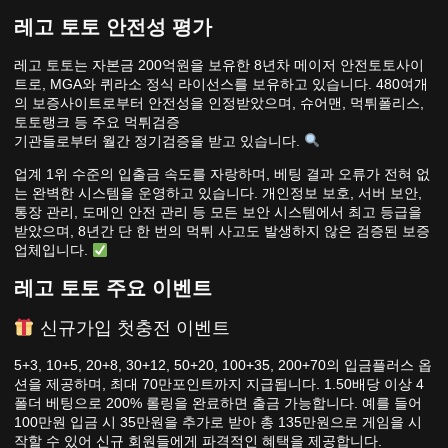
레고 토토 안전성 평가
레고 토토는 자본금 200억원을 보유한 8년차 메이저 안전토토사이
트로, MGA와 퀴라소 정식 라이선스를 보유하고 있습니다. 480여개
의 보증사이트로부터 안전성을 인정받았으며, 슈어맨, 먹튀폴리스,
토토랭크 등 주요 먹튀검증
기관들로부터 월간 정기검증을 받고 있습니다.
업계 1위 수준의 입출금 속도를 자랑하며, 베팅 결과 오류가 전혀 없
는 완벽한 시스템을 운영하고 있습니다. 개인정보 보호, 서버 보안,
통장 관리, 도메인 안전 관리 등 모든 보안 시스템에서 최고 등급을
받았으며, 8년간 단 한 번의 먹튀 사고도 발생하지 않은 검증된 보증
업체입니다.
레고 토토 주요 이벤트
신규가입 첫충전 이벤트
5+3, 10+5, 20+8, 30+12, 50+20, 100+35, 200+70의 입금플러스 옵
션을 제공하며, 최대 70만포인트까지 지급됩니다. 1.50배당 이상 4
폴더 베팅으로 200% 롤링을 완료하면 출금 가능합니다. 예를 들어
100만원 입금 시 35만원을 추가로 받아 총 135만원으로 게임을 시
작할 수 있어 신규 회원들에게 파격적인 혜택을 제공합니다.