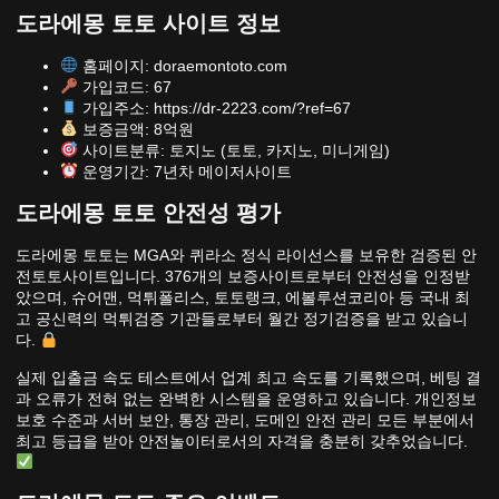
도라에몽 토토 사이트 정보
홈페이지: doraemontoto.com
가입코드: 67
가입주소: https://dr-2223.com/?ref=67
보증금액: 8억원
사이트분류: 토지노 (토토, 카지노, 미니게임)
운영기간: 7년차 메이저사이트
도라에몽 토토 안전성 평가
도라에몽 토토는 MGA와 퀴라소 정식 라이선스를 보유한 검증된 안
전토토사이트입니다. 376개의 보증사이트로부터 안전성을 인정받
았으며, 슈어맨, 먹튀폴리스, 토토랭크, 에볼루션코리아 등 국내 최
고 공신력의 먹튀검증 기관들로부터 월간 정기검증을 받고 있습니
다.
실제 입출금 속도 테스트에서 업계 최고 속도를 기록했으며, 베팅 결
과 오류가 전혀 없는 완벽한 시스템을 운영하고 있습니다. 개인정보
보호 수준과 서버 보안, 통장 관리, 도메인 안전 관리 모든 부분에서
최고 등급을 받아 안전놀이터로서의 자격을 충분히 갖추었습니다.