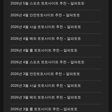
2026년 5월 스포츠 토토사이트 추천 – 알파토토
2026년 4월 안전토토사이트 추천 – 알파토토
2026년 4월 사설 토토사이트 추천 – 알파토토
2026년 4월 해외 토토사이트 추천 – 알파토토
2026년 4월 롤 토토사이트 추천 – 알파토토
2026년 4월 스포츠 토토사이트 추천 – 알파토토
2026년 3월 안전토토사이트 추천 – 알파토토
2026년 3월 사설 토토사이트 추천 – 알파토토
2026년 3월 해외 토토사이트 추천 – 알파토토
2026년 3월 롤 토토사이트 추천 – 알파토토