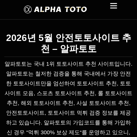
2026년 5월 안전토토사이트 추
천 – 알파토토
알파토토
는 국내 1위
토토사이트 추천
사이트입니다.
알파토토는 철저한 검증을 통해 국내에서 가장 안전
한 토토사이트만을 엄선하여
토토사이트 추천
,
토토
사이트 모음
,
스포츠 토토사이트 추천
,
롤 토토사이트
추천
,
해외 토토사이트 추천
,
사설 토토사이트 추천
,
안전토토사이트
,
토토사이트 먹튀
검증 정보를 제공
하고 있습니다. 알파토토의 가입코드를 통해 가입하
신 경우 “
먹튀 300% 보상 제도
“를 운영하고 있으니,