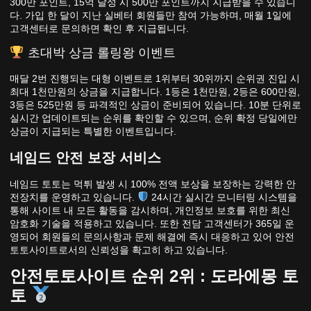
300만 포인트, 15억 달성 시 500만 포인트까지 지급받을 수 있습니
다. 가입 한 달이 지난 실베터 회원들만 참여 가능하며, 매월 1일에
고객센터로 문의하면 확인 후 지급됩니다.
초대박 상금 롤링왕 이벤트
매달 2번 진행되는 대형 이벤트로 1위부터 30위까지 순위권 진입 시
최대 1천만원의 상금을 지급합니다. 1등은 1천만원, 2등은 600만원,
3등은 525만원 등 파격적인 상금이 준비되어 있습니다. 10분 단위로
실시간 업데이트되는 순위를 확인할 수 있으며, 순위 확정 당일에만
상금이 지급되는 특별한 이벤트입니다.
네임드 안전 보장 서비스
네임드 토토는 먹튀 발생 시 100% 전액 보상을 보장하는 강력한 안
전장치를 운영하고 있습니다.
24시간 실시간 모니터링 시스템을
통해 사이트 내 모든 활동을 감시하며, 개인정보 보호를 위한 최신
암호화 기술을 적용하고 있습니다. 또한 전담 고객센터가 365일 운
영되어 회원들의 문의사항과 문제 해결에 즉시 대응하고 있어 안전
토토사이트로서의 신뢰성을 확고히 하고 있습니다.
안전토토사이트 순위 2위 : 도라에몽 토
토